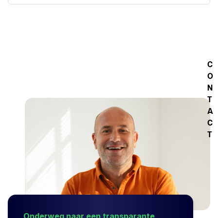
C
O
N
T
A
C
T
Onderweg naar een transparante