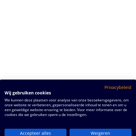
Privacybeleid
Wij gebruiken cookies
We kunnen deze plaatsen voor analyse van onze bezoekersgegevens, om
onze website te verbeteren, gepersonaliseerde inhoud te tonen en om u
een geweldige website-ervaring te bieden. Voor meer informatie over de
cookies die we gebruiken opent u de instellingen.
Accepteer alles
Weigeren