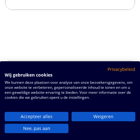
Privacybeleid
Wij gebruiken cookies
We kunnen deze plaatsen voor analyse van onze bezoekersgegevens, om
onze website te verbeteren, gepersonaliseerde inhoud te tonen en om u
een geweldige website-ervaring te bieden. Voor meer informatie over de
cookies die we gebruiken opent u de instellingen.
Accepteer alles
Weigeren
Nee, pas aan
Werken bij