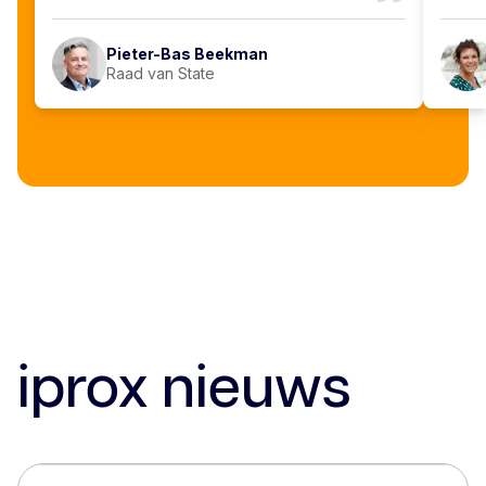
Pieter-Bas Beekman
Raad van State
iprox nieuws