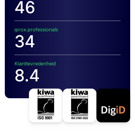
48
iprox.professionals
35
Klanttevredenheid
8.7