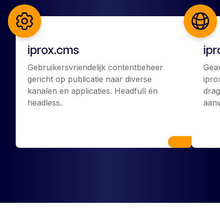
iprox.cms
ip
Gebruikersvriendelijk contentbeheer
Gea
gericht op publicatie naar diverse
ipro
kanalen en applicaties. Headfull én
drag
headless.
aanw